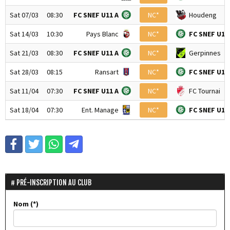
Sat 07/03
08:30
FC SNEF U11 A
NC*
Houdeng
Sat 14/03
10:30
Pays Blanc
NC*
FC SNEF U11
Sat 21/03
08:30
FC SNEF U11 A
NC*
Gerpinnes
Sat 28/03
08:15
Ransart
NC*
FC SNEF U11
Sat 11/04
07:30
FC SNEF U11 A
NC*
FC Tournai
Sat 18/04
07:30
Ent. Manage
NC*
FC SNEF U11
PRÉ-INSCRIPTION AU CLUB
Nom