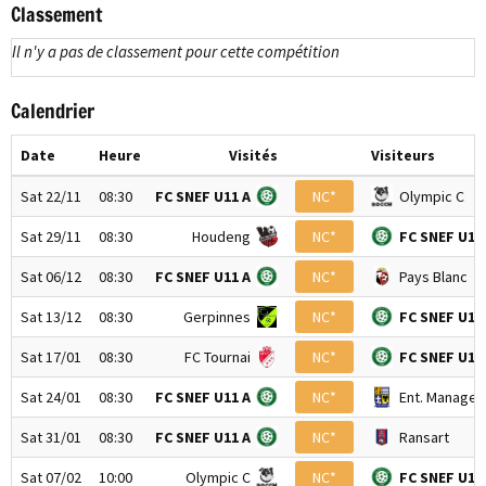
Classement
Il n'y a pas de classement pour cette compétition
Calendrier
Date
Heure
Visités
Visiteurs
Sat 22/11
08:30
FC SNEF U11 A
NC*
Olympic C
Sat 29/11
08:30
Houdeng
NC*
FC SNEF U11
Sat 06/12
08:30
FC SNEF U11 A
NC*
Pays Blanc
Sat 13/12
08:30
Gerpinnes
NC*
FC SNEF U11
Sat 17/01
08:30
FC Tournai
NC*
FC SNEF U11
Sat 24/01
08:30
FC SNEF U11 A
NC*
Ent. Manage
Sat 31/01
08:30
FC SNEF U11 A
NC*
Ransart
Sat 07/02
10:00
Olympic C
NC*
FC SNEF U11